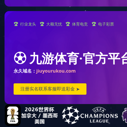
保障发动机的使用寿命，使燃烧更顺畅，发动机更有力。
节油系列
节油型乐
器中活塞
加剧零件
录入口（
低、能较
超滤系列
超滤系列
品，能有
物。商用
成。其主