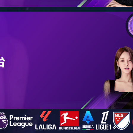
乐鱼在线登录入口（China）官方网站
鱼在线登录入口（China）官方网站是一种可以清除空气中的微粒杂质的
式机械（内燃机、往复压缩机等）工作时，如果吸入空气中含有灰尘等杂
的磨损，所以需要装有乐鱼在线登录入口（China）官方网站。节油型乐
China）官方网站由滤芯和壳体两部分组成，其主要作用是滤清效率高、
长…
乐鱼在线登录入口（China）官方网站
乐鱼在线登录入口（China）官方网站是清除汽车内空气中的微粒杂质的
效减少污染物通过采暖通风和空调系统进入汽车，防止吸入对身体有害的
车乐鱼在线登录入口（China）官方网站属于汽车用品，由滤芯和壳体两
要要求是滤清效率高、流动阻力低、能较长时间连续使用，而无需保养。