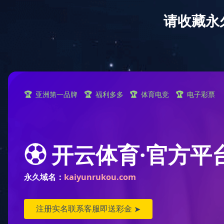
乐鱼在线登录入口
关于我们
产品及
（China）官方网
站
当前位置：
乐鱼在线登录入口（China）官方网站
>
内燃机
内燃机过滤系统
是保障油的清洁度，保障燃烧充分，不损坏柴油泵