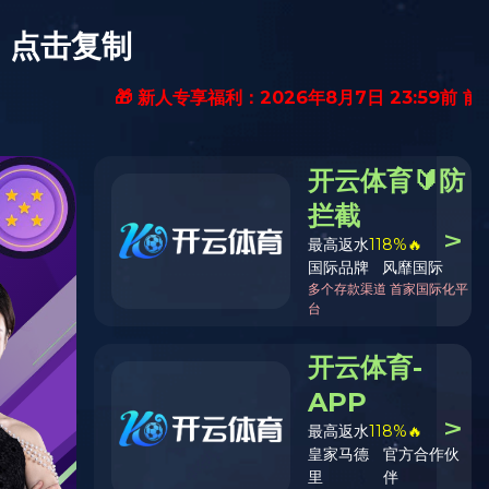
务热线
-1729-880
我们
联系我们
QQ在线咨询
咨询热线
0537-4449880
服务热线
18853725880
产品中心
该的磨损，
工业过滤系统