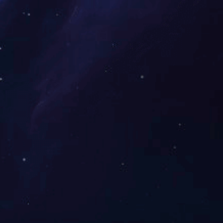
机械设备提供清洁的空气，以防这些机械设备在工作中吸入带有杂质颗粒
蚀和损坏的机率。农业机械乐鱼在线登录入口（China）官方网站的工作
高的空气滤清工作，不为空气流动增加过多阻力，并能长时间连……
乐鱼在线登录入口（China）官方网站
乐鱼在线登录入口（China）官方网站在化油器或进气管的前方，起到滤
粒的作用，可保障气缸中进入足量、清洁的空气。矿区专用乐鱼在线登录
na）官方网站中的发动机在工作过程中要吸进大量的空气，如果空气不经过
的尘埃被吸入气缸中，就会加速活塞组及气缸的磨损。较大的颗粒进…
乐鱼在线登录入口（China）官方网站在哪些环境下需谨慎