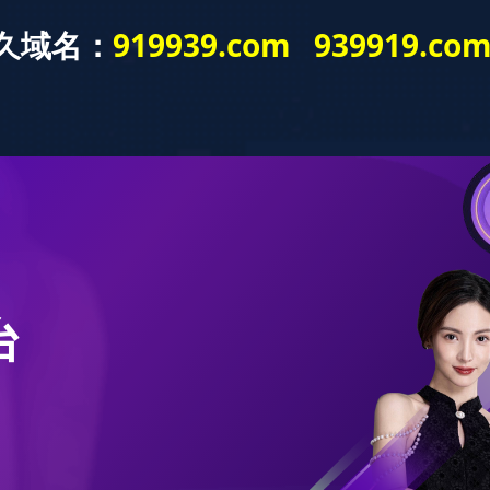
全国服
400
解决方案
未来资讯
服务支持
加入
滤系统
对不稳定的水质波动，无需人工干预；在反冲洗过程中，各个（组）滤网依次进行反