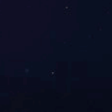
铁的高炉鼓风、…
在线登录入口（China）官方网站
在线登录入口（China）官方网站垂直安装时，脉冲清灰，粉尘易清落沉
好。倾斜安装时，滤筒上下相叠，结构紧凑，占地面积小，便于换筒。倾
除尘系统，也适于一些老式袋除尘器的改造用。风机乐鱼在线登录入口（Ch
堵塞机率小、可多次清洗，能够达到滤筒多次循环使用，间接节省了公司
鱼在线登录入口（China）官方网站
鱼在线登录入口（China）官方网站端盖分为浇铸型和铁盖两种，浇铸型
U胶，替代了传统普通端盖，克服和避免了乐鱼在线登录入口（China）官
长，粘接不牢固而出现的掉盖的可能性，使滤筒的使用寿命获得了保障。
在线登录入口（China）官方网站还具有质量好，易清灰，初始压差低，
低廉的特…