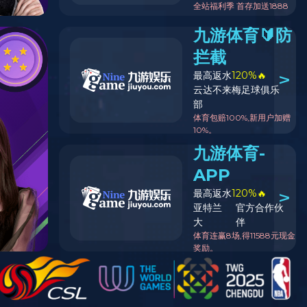
|--工业除尘及集尘
公司官网
|--空压机过滤
内燃机过滤系统
粉尘的
介绍1.
|--内燃机空气过滤
在基料
超低排放专用乐鱼在线登录入口
微信公众号
欢迎您的访问！
（China）官方网站
车间净化
联系我们
架、上下
形。快
服务热线
0537-4449880
应用领
录入口
乐鱼在线登录入口（China）官方网站
销售一部门热线：18853725880
销售二部门热线：15564039880