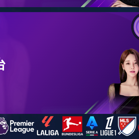
用于冶金、化工、石油、造纸、医药、食品、采矿、电力、城市给水领域。
鱼在线登录入口（China）官方网站
筒指利用导电材料，覆于滤材表面或混纺于滤材层中，将需处理的含静电
大地的产品。 防静电滤筒即应用此原理，这样可以达到非常良好的效果。 
清灰 2.滤筒不易积灰 3.不会出现由于静电而产生的火花现象。滤材形式1.
膜 2.在基…
鱼在线登录入口（China）官方网站
鱼在线登录入口（China）官方网站由经过成型加工处理的滤材、支撑骨
胶密封圈组成。然后通过强力胶水将滤纸、支撑骨架，上下端盖，粘连成
在线登录入口（China）官方网站的核心部分是滤纸，因此，根据滤筒的
对象来正确选择滤材、合理使用滤材就显得至关重要。快拆式乐鱼在线登
a）官方网站由…