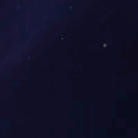
高的耐化学腐蚀性能，能用水冲洗，可反复使用。切割机乐鱼在线登录入
na）官方网站采用菱形网，其他级别滤筒采用镀锌冲孔网或不锈钢冲孔网，
入口（China）官方网站均采用专用胶粘接，具有优良的抗拉、抗冲击能
、不漏粉。适用…
乐鱼在线登录入口（China）官方网站
乐鱼在线登录入口（China）官方网站是采用较好的聚酯无纺粘合滤料，
型、防水防油饱和处理，具有紧密的微孔结构，对1μm的粉尘过滤效率可
形尺寸可选择。聚酯纤维乐鱼在线登录入口（China）官方网站可用水洗
5℃，在始终保持效率高的过滤同时，压差比标准针刺毡小得多。属于表…
选用优异的阻燃滤料，结合较好的叠工艺，使滤筒具有不燃烧、过滤面积
气量大、阻力低、效率高的特点。阻燃滤筒采用较强胶粘剂，不会产生脱
保障了滤筒的使用寿命和高负荷下的使用安全。适用于船行业船体车间等