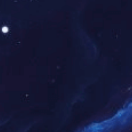
气滤芯
气滤芯是由空滤和滤芯组成，外部通过接头和螺纹管连接到空压机的进气
入空气中的粉尘、颗粒等杂质。不同的空压机滤芯可以根据进风量的大小
空气过滤器。空压机空气滤芯可以为立式空气过滤器和卧式空气过滤器安
器可以根据客户…
鱼在线登录入口（China）官方网站
鱼在线登录入口（China）官方网站堵塞机率小、可多次清洗，能够达到
，就间接节省了公司的开支，节约了能源。焊烟机乐鱼在线登录入口（Chi
湿性能强，能反复清洗，密封效果好，抗撕裂能力强。除了使用寿命长而
还可再生。适用于锅炉除尘器、烟气脱硫脱硝、工业粉尘烟气治理各种…