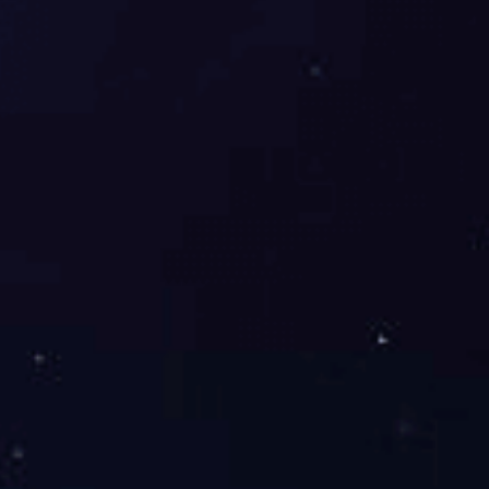
口
所有乐鱼
力，可保
经热辊压
达9成，
，工作温
大，孔
胶和龟
离子切