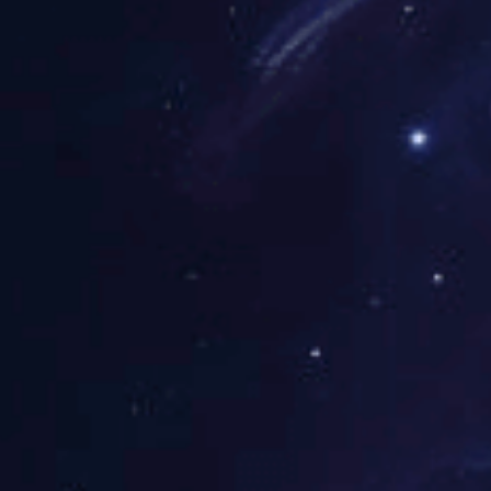
空压机空
空压机空
而过滤进
要安装的
同的过滤
焊烟机乐
焊烟机乐
循环使用
方网站抗
低廉为，