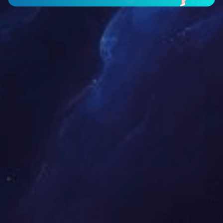
滤筒不仅采用敞开式折摺设计，还采用了优异的强度聚酯纤维
下一篇：
快拆式乐鱼在线登录入口（China）官方网站
上一篇：
方盘式乐鱼在线登录入口（China）官方网站
产品中心
工业过滤系统
|--工业除尘及集尘
|--空压机过滤
内燃机过滤系统