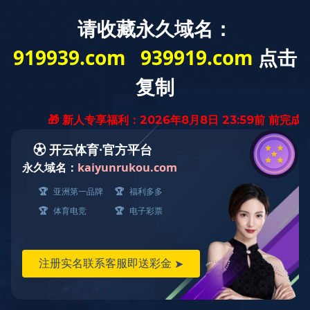
乐鱼在线登录入口（China）官方网站
Toggl
naviga
当前位置：
乐鱼在线登录入口（China）官方网站
>
工业过滤系
统
>
工业除尘及集尘
> 外三耳乐鱼在线登录入口（China）官方网
站
外三耳乐鱼在线登录入口（China）官方网