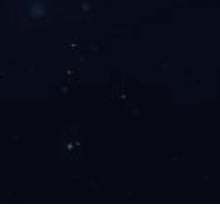
服务热线
0537-4449880
乐鱼在线登录入口（China）官方网站
销售一部门热线：18853725880
销售二部门热线：15564039880
销售三部门热线：15564739880
全国服务热线：400-1729-880
Q Q：2864889730
地址：曲阜市时庄经济开发区
公司：乐鱼在线登录入口（China）官方网站 地址：曲阜市时庄经济开发
区
服务热线：0537-4449880 联系人：孟经理 手机：18853725880
网址：www.totemenergysaving.com