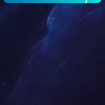
步提高除尘效果。
此外，还可以根据具体需求，选择不同型号和规格的滤筒，以
适应不同的处理工艺和物料特性。
从安全性、环保性、生产效率等方面考虑，防静电乐鱼在线登
录入口（China）官方网站是工业生产中不可或缺的设备之
一。
它可以有效地去除空气中的灰尘和静电，提高生产环境的清洁
度和安全性。
人们在使用防静电乐鱼在线登录入口（China）官方网站时，
应注意选择合适的材料和型号，并且与其他设备相结合，以达
到最佳的除尘效果。
下一篇：
2025新款乐鱼在线登录入口（China）官方网站上市